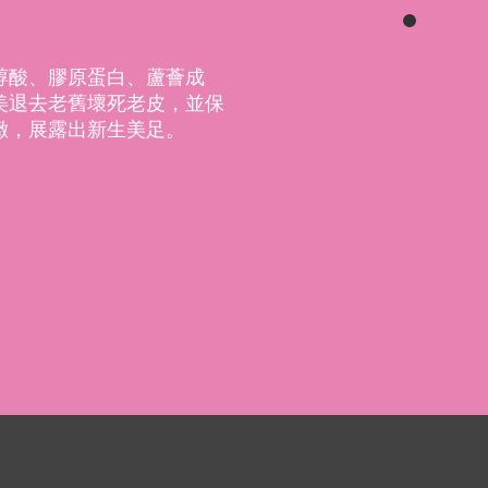
醇酸、膠原蛋白、蘆薈成
美退去老舊壞死老皮，並保
緻，展露出新生美足。