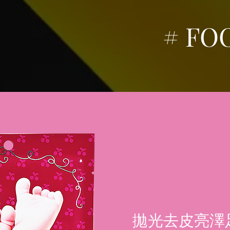
# FO
拋光去皮亮澤