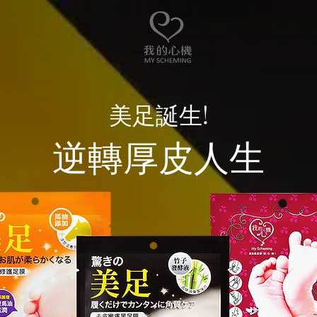
美足誕生!
逆轉厚皮人生