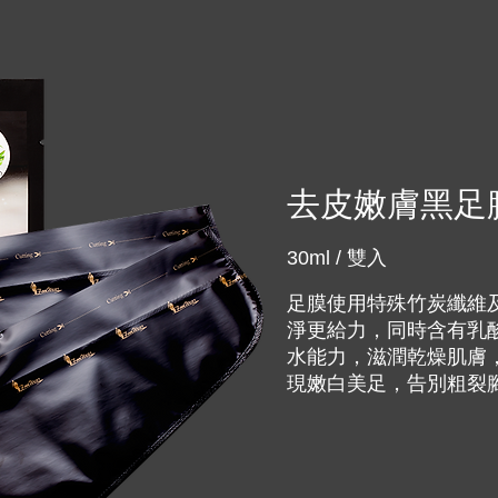
去皮嫩膚黑足
30ml / 雙入
足膜使用特殊竹炭纖維
淨更給力，同時含有乳
水能力，滋潤乾燥肌膚
現嫩白美足，告別粗裂腳