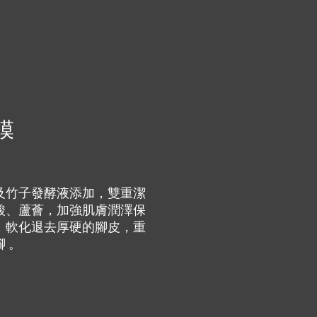
膜
及竹子發酵液添加，雙重潔
酸、蘆薈，加強肌膚潤澤保
，軟化退去厚硬的腳皮，重
 。