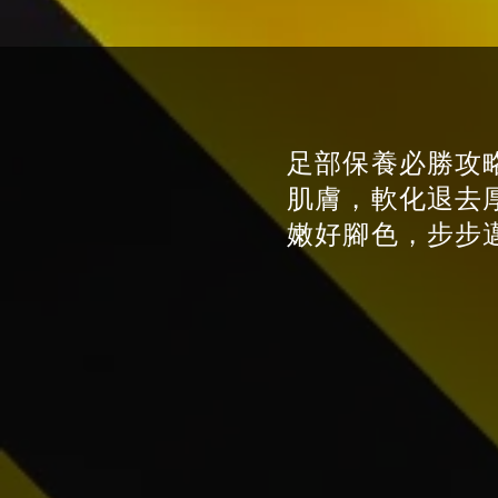
足部保養必勝攻
肌膚，軟化退去
嫩好腳色，步步