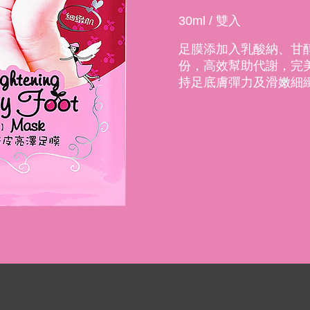
30ml / 雙入
足膜添加入乳酸納、甘
份，高效幫助代謝，完
持足底膚彈力及滑嫩細