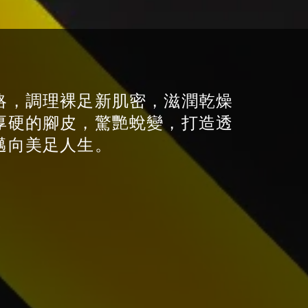
略，調理裸足新肌密，滋潤乾燥
厚硬的腳皮，驚艷蛻變，打造透
邁向美足人生。